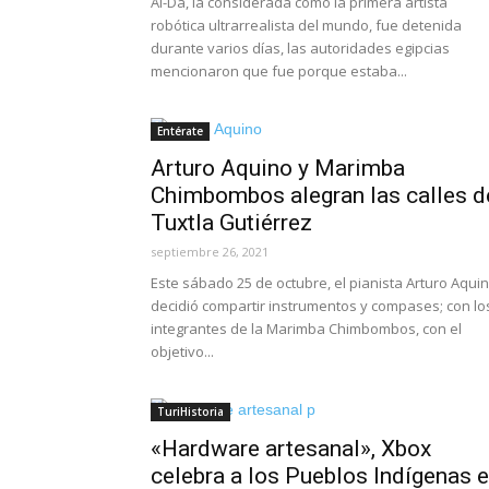
Ai-Da, la considerada como la primera artista
robótica ultrarrealista del mundo, fue detenida
durante varios días, las autoridades egipcias
mencionaron que fue porque estaba...
Entérate
Arturo Aquino y Marimba
Chimbombos alegran las calles d
Tuxtla Gutiérrez
septiembre 26, 2021
Este sábado 25 de octubre, el pianista Arturo Aquin
decidió compartir instrumentos y compases; con lo
integrantes de la Marimba Chimbombos, con el
objetivo...
TuriHistoria
«Hardware artesanal», Xbox
celebra a los Pueblos Indígenas 