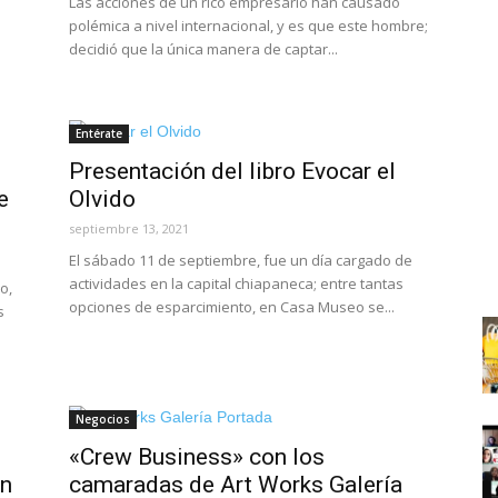
Las acciones de un rico empresario han causado
polémica a nivel internacional, y es que este hombre;
decidió que la única manera de captar...
Entérate
Presentación del libro Evocar el
e
Olvido
septiembre 13, 2021
El sábado 11 de septiembre, fue un día cargado de
actividades en la capital chiapaneca; entre tantas
o,
opciones de esparcimiento, en Casa Museo se...
s
Negocios
«Crew Business» con los
en
camaradas de Art Works Galería