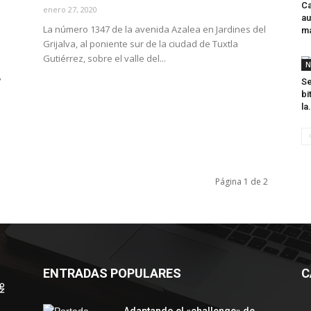
Ca
enero 27, 2020
au
La número 1347 de la avenida Azalea en Jardines del
ma
Grijalva, al poniente sur de la ciudad de Tuxtla
Gutiérrez, sobre el valle del...
N
,
Se
bi
la.
Página 1 de 2
ENTRADAS POPULARES
C