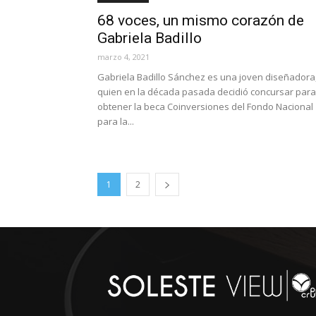
68 voces, un mismo corazón de
Gabriela Badillo
marzo 4, 2021
Gabriela Badillo Sánchez es una joven diseñadora
quien en la década pasada decidió concursar para
obtener la beca Coinversiones del Fondo Nacional
para la...
1
2