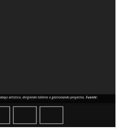
rabajo artístico, dirigiendo talleres o gestionando proyectos.
Fuente:
Kike Alfaro
Fuente: So