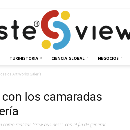
TURIHISTORIA
CIENCIA GLOBAL
NEGOCIOS
Solesteview
das de Art Works Galería
 con los camaradas
ería
 como realizar "crew business", con el fin de generar