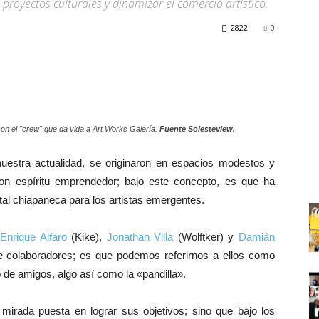
proyectos culturales y dinamizar el comercio artístico.
2822
0
on el "crew" que da vida a Art Works Galería.
Fuente Solesteview.
estra actualidad, se originaron en espacios modestos y
on espíritu emprendedor; bajo este concepto, es que ha
tal chiapaneca para los artistas emergentes.
,
Enrique Alfaro
(Kike),
Jonathan Villa
(Wolftker) y
Damián
colaboradores; es que podemos referirnos a ellos como
o de amigos, algo así como la «pandilla».
 mirada puesta en lograr sus objetivos; sino que bajo los