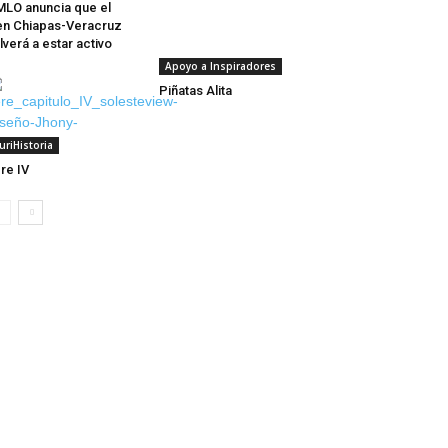
LO anuncia que el
en Chiapas-Veracruz
lverá a estar activo
Apoyo a Inspiradores
Piñatas Alita
uriHistoria
re IV