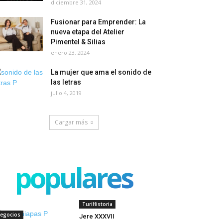
diciembre 31, 2024
Fusionar para Emprender: La
nueva etapa del Atelier
Pimentel & Silias
enero 23, 2024
La mujer que ama el sonido de
las letras
julio 4, 2019
Cargar más
populares
TuriHistoria
egocios
Jere XXXVII