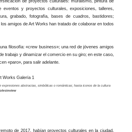
rsificación de proyectos culturales: muralismo, pintura de
e eventos y proyectos culturales, exposiciones, talleres,
ura, grabado, fotografía, bases de cuadros, bastidores;
 los amigos de Art Works han tratado de colaborar en todos
una filosofía: «crew business»; una red de jóvenes amigos
e trabajo y dinamizar el comercio en su giro; en este caso,
n «paro», para salir adelante.
e expresiones abstractas, simbólicas o románticas; hasta iconos de la cultura
olesteview
rremoto de 2017, habían proyectos culturales en la ciudad,