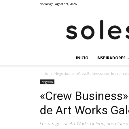
domingo, agosto 9, 2026
INICIO
INSPIRADORES
Inicio
Negocios
«Crew Business» con los camara
Negocios
«Crew Business»
de Art Works Gal
Los amigos de Art Works Galería, nos platican