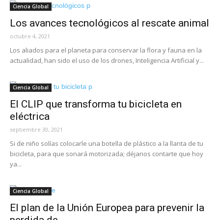
Ciencia Global
Los avances tecnológicos al rescate animal
octubre 4, 2021
Los aliados para el planeta para conservar la flora y fauna en la
actualidad, han sido el uso de los drones, Inteligencia Artificial y...
Ciencia Global
El CLIP que transforma tu bicicleta en
eléctrica
septiembre 30, 2021
Si de niño solías colocarle una botella de plástico a la llanta de tu
bicicleta, para que sonará motorizada; déjanos contarte que hoy
ya...
Ciencia Global
El plan de la Unión Europea para prevenir la
perdida de...