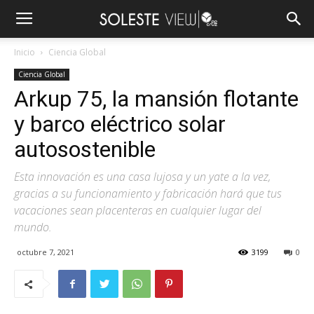
Inicio
Ciencia Global
Ciencia Global
Arkup 75, la mansión flotante
y barco eléctrico solar
autosostenible
Esta innovación es una casa lujosa y un yate a la vez,
gracias a su funcionamiento y fabricación hará que tus
vacaciones sean placenteras en cualquier lugar del
mundo.
octubre 7, 2021
3199
0