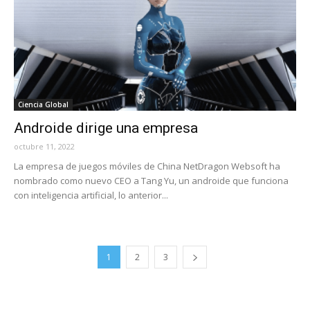
Ciencia Global
Androide dirige una empresa
octubre 11, 2022
La empresa de juegos móviles de China NetDragon Websoft ha
nombrado como nuevo CEO a Tang Yu, un androide que funciona
con inteligencia artificial, lo anterior...
1
2
3