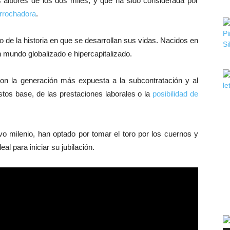
os albores de los dos miles; y que ha sido considerada por
rrochadora
.
 de la historia en que se desarrollan sus vidas. Nacidos en
mundo globalizado e hipercapitalizado.
 son la generación más expuesta a la subcontratación y al
estos base, de las prestaciones laborales o la
posibilidad de
vo milenio, han optado por tomar el toro por los cuernos y
al para iniciar su jubilación.