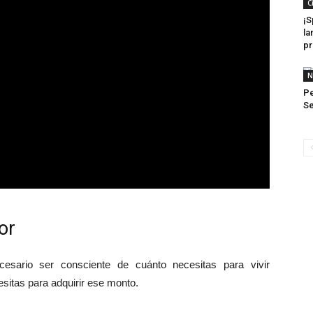
C
¡S
la
pr
N
Pe
S
or
ecesario ser consciente de cuánto necesitas para vivir
sitas para adquirir ese monto.