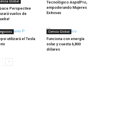
iencia Global
Tecnológico AspidPro,
empoderando Mujeres
pace Perspective
Exitosas
nzará vuelos de
ueba!
egocios
Ciencia Global
psi utilizará el Tesla
Funciona con energía
emi
solar y cuesta 6,800
dólares