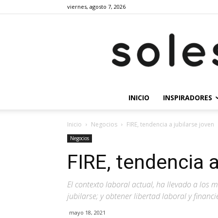
viernes, agosto 7, 2026
INICIO
INSPIRADORES
Inicio
Negocios
FIRE, tendencia a jubilarse joven
Negocios
FIRE, tendencia a
El contexto laboral actual, ha llevado a los 
jubilarse; y obtener libertad laboral y financi
mayo 18, 2021