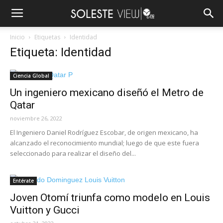
Inicio
Etiquetas
Identidad
Etiqueta: Identidad
Ciencia Global
Un ingeniero mexicano diseñó el Metro de
Qatar
noviembre 26, 2022
El Ingeniero Daniel Rodríguez Escobar, de origen mexicano, ha
alcanzado el reconocimiento mundial; luego de que este fuera
seleccionado para realizar el diseño del...
Entérate
Joven Otomí triunfa como modelo en Louis
Vuitton y Gucci