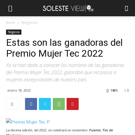
Inicio
Negocios
Negocios
Estas son las ganadoras del
Premio Mujer Tec 2022
Ya se han dado a conocer los nombres de las ganadoras
del Premio Mujer Tec 2022, galardón que reconoce a
mujeres excepcionales de nuestro país.
enero 18, 2022
1485
0
La decima edición, del 2022, se celebrará en noviembre.
Fuente: Tec de