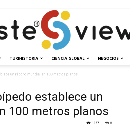
TURIHISTORIA
CIENCIA GLOBAL
NEGOCIOS
Solesteview
tablece un récord mundial en 100 metros planos
 bípedo establece un
en 100 metros planos
1157
0