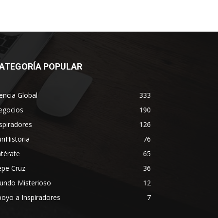
ATEGORÍA POPULAR
encia Global
333
egocios
190
spiradores
126
riHistoria
76
térate
65
epe Cruz
36
undo Misterioso
12
oyo a Inspiradores
7