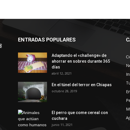
ENTRADAS POPULARES
C
Adaptando el «challenge» de
Ci
ahorrar en sobres durante 365
N
días
abril 12, 2021
In
Tu
En el túnel del terror en Chiapas
octubre 28, 2019
En
P
M
El perro que come cereal con
Ap
cuchara
junio 11, 2021