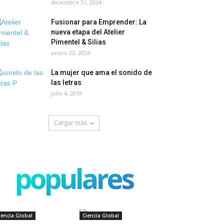
diciembre 31, 2024
Fusionar para Emprender: La
nueva etapa del Atelier
Pimentel & Silias
enero 23, 2024
La mujer que ama el sonido de
las letras
julio 4, 2019
Cargar más
populares
iencia Global
Ciencia Global