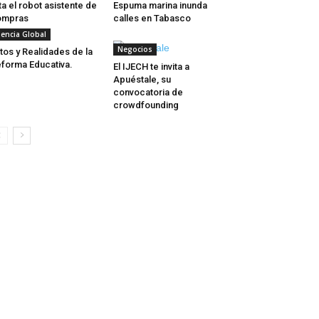
ta el robot asistente de
Espuma marina inunda
ompras
calles en Tabasco
iencia Global
Negocios
tos y Realidades de la
forma Educativa.
El IJECH te invita a
Apuéstale, su
convocatoria de
crowdfounding