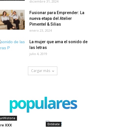
diciembre 31, 2024
Fusionar para Emprender: La
nueva etapa del Atelier
Pimentel & Silias
enero 23, 2024
La mujer que ama el sonido de
las letras
julio 4, 2019
Cargar más
populares
uriHistoria
Entérate
ere XXX