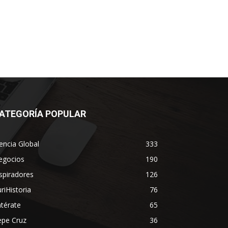
ATEGORÍA POPULAR
encia Global
333
egocios
190
spiradores
126
riHistoria
76
térate
65
epe Cruz
36