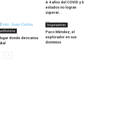
A 4 años del COVID y 6
estados no logran
superar...
Inspiradores
uriHistoria
Paco Méndez, el
explorador en sus
 lugar donde descansa
dominios
kal