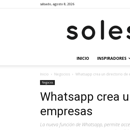
sábado, agosto 8, 2026
INICIO
INSPIRADORES
Inicio
Negocios
Whatsapp crea un directorio de
Negocios
Whatsapp crea un
empresas
La nueva función de Whatsapp, permite acced