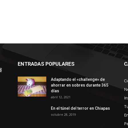
ENTRADAS POPULARES
C
Adaptando el «challenge» de
Ci
ahorrar en sobres durante 365
N
días
abril 12, 2021
In
Tu
En el túnel del terror en Chiapas
octubre 28, 2019
En
P