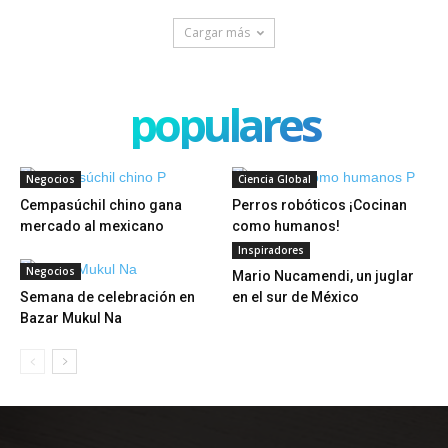
Cargar más
populares
Negocios
Ciencia Global
Cempasúchil chino gana
Perros robóticos ¡Cocinan
mercado al mexicano
como humanos!
Inspiradores
Negocios
Mario Nucamendi, un juglar
Semana de celebración en
en el sur de México
Bazar Mukul Na