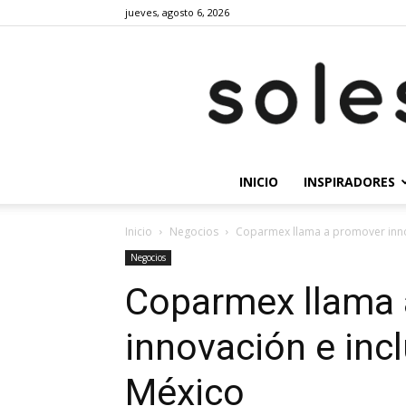
jueves, agosto 6, 2026
INICIO
INSPIRADORES
Inicio
Negocios
Coparmex llama a promover innov
Negocios
Coparmex llama 
innovación e incl
México