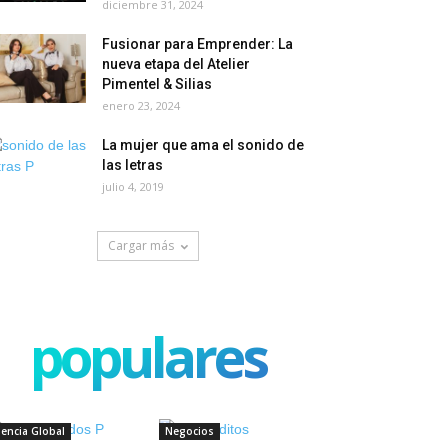
diciembre 31, 2024
Fusionar para Emprender: La
nueva etapa del Atelier
Pimentel & Silias
enero 23, 2024
La mujer que ama el sonido de
las letras
julio 4, 2019
Cargar más
populares
iencia Global
Negocios