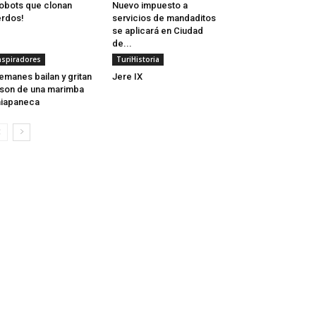
obots que clonan
Nuevo impuesto a
rdos!
servicios de mandaditos
se aplicará en Ciudad
de...
nspiradores
TuriHistoria
emanes bailan y gritan
Jere IX
 son de una marimba
iapaneca