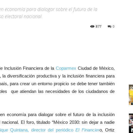
 en economía para dialogar sobre el futuro de la
so electoral nacional.
877
0
e Inclusión Financiera de la
Coparmex
Ciudad de México,
la diversificación productiva y la inclusión financiera para
 país, para crear un entorno propicio se debe tener también
sibles que atiendan las necesidades de los ciudadanos de
s
en economía para dialogar sobre el futuro de la inclusión
 nacional. El foro, titulado “México 2030: sin dejar a nadie
ique Quintana, director del periódico
El Financier
o,
Ortiz