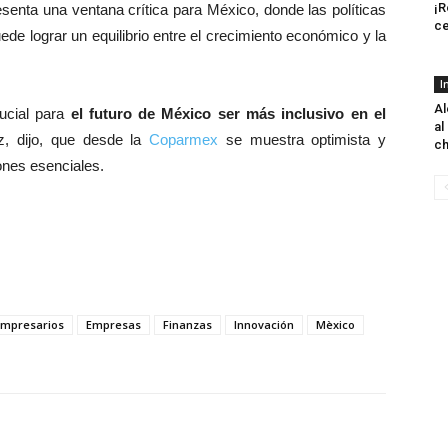
¡R
senta una ventana crítica para México, donde las políticas
ce
de lograr un equilibrio entre el crecimiento económico y la
I
Al
ucial para
el futuro de México ser más inclusivo en el
al
iz, dijo, que desde la
Coparmex
se muestra optimista y
ch
ones esenciales.
Empresarios
Empresas
Finanzas
Innovación
Mèxico