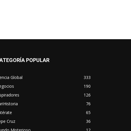
ATEGORÍA POPULAR
encia Global
333
egocios
190
spiradores
126
riHistoria
76
térate
65
epe Cruz
36
undo Misterioso
12