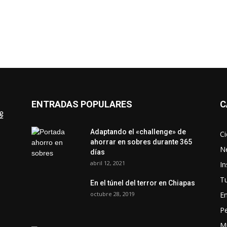
ENTRADAS POPULARES
C
Adaptando el «challenge» de
Ci
ahorrar en sobres durante 365
N
días
abril 12, 2021
In
Tu
En el túnel del terror en Chiapas
octubre 28, 2019
En
P
M