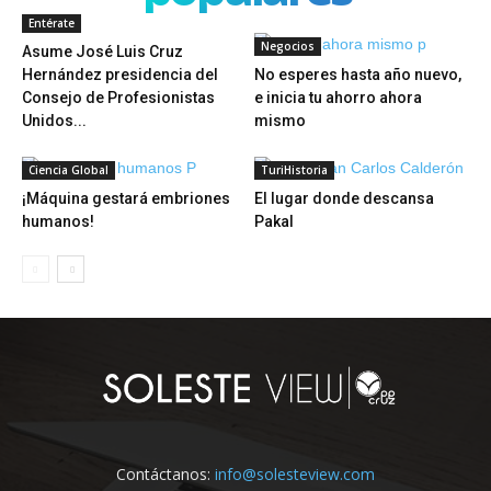
Entérate
Negocios
Asume José Luis Cruz
Hernández presidencia del
No esperes hasta año nuevo,
Consejo de Profesionistas
e inicia tu ahorro ahora
Unidos...
mismo
Ciencia Global
TuriHistoria
¡Máquina gestará embriones
El lugar donde descansa
humanos!
Pakal
Contáctanos:
info@solesteview.com