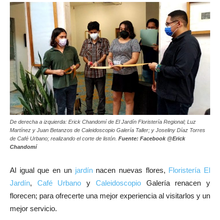
De derecha a izquierda: Erick Chandomí de El Jardín Floristería Regional; Luz
Martínez y Juan Betanzos de Caleidoscopio Galería Taller; y Joseliny Díaz Torres
de Café Urbano; realizando el corte de listón.
Fuente: Facebook @Erick
Chandomí
Al igual que en un
jardín
nacen nuevas flores,
Floristería El
Jardín
,
Café Urbano
y
Caleidoscopio
Galería renacen y
florecen; para ofrecerte una mejor experiencia al visitarlos y un
mejor servicio.