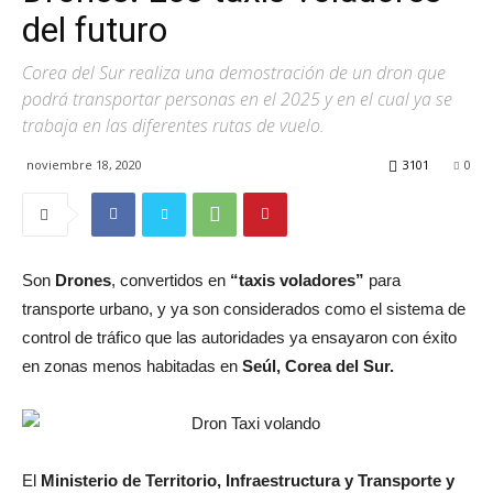
del futuro
Corea del Sur realiza una demostración de un dron que
podrá transportar personas en el 2025 y en el cual ya se
trabaja en las diferentes rutas de vuelo.
noviembre 18, 2020
3101
0
Son
Drones
, convertidos en
“taxis voladores”
para
transporte urbano, y ya son considerados como el sistema de
control de tráfico que las autoridades ya ensayaron con éxito
en zonas menos habitadas en
Seúl, Corea del Sur.
El
Ministerio de Territorio, Infraestructura y Transporte y