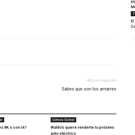
ju
M
T
El
C
Artículo siguiente
Sabes que son los amarres
al
Ciencia Global
es 8K o con IA?
Waldo’s quiere venderte tu próximo
auto eléctrico