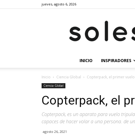
jueves, agosto 6, 2026
INICIO
INSPIRADORES
Inicio
Ciencia Global
Copterpack, el primer vuelo
Ciencia Global
Copterpack, el pr
Copterpack, es un aparato para vuelo tripula
capaces de hacer volar a una persona. de un 
agosto 26, 2021