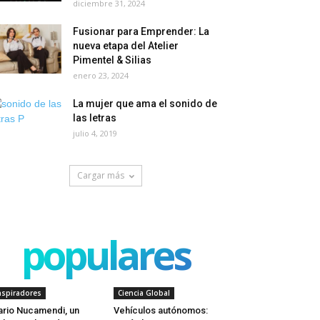
diciembre 31, 2024
Fusionar para Emprender: La
nueva etapa del Atelier
Pimentel & Silias
enero 23, 2024
La mujer que ama el sonido de
las letras
julio 4, 2019
Cargar más
populares
nspiradores
Ciencia Global
rio Nucamendi, un
Vehículos autónomos: