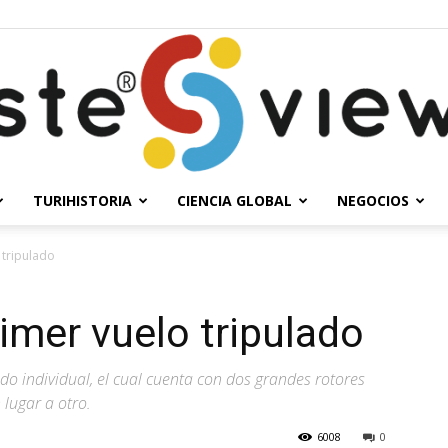
TURIHISTORIA
CIENCIA GLOBAL
NEGOCIOS
Solesteview
 tripulado
imer vuelo tripulado
do individual, el cual cuenta con dos grandes rotores
lugar a otro.
6008
0