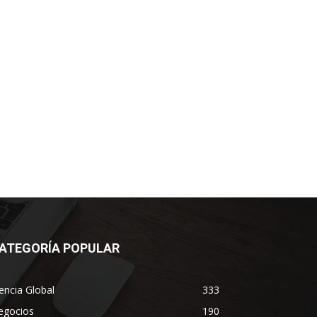
ATEGORÍA POPULAR
encia Global
333
egocios
190