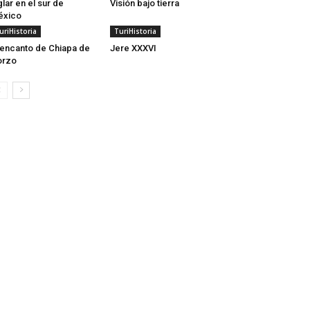
glar en el sur de
Visión bajo tierra
éxico
uriHistoria
TuriHistoria
 encanto de Chiapa de
Jere XXXVI
orzo