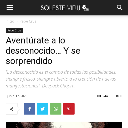
Inicio
Pepe Cruz
Pepe Cruz
Aventúrate a lo
desconocido… Y se
sorprendido
"Lo desconocido es el campo de todas las posibilidades,
siempre fresco, siempre abierto a la creación de nuevas
manifestaciones". Deepack Chopra.
junio 17, 2020
2448
0