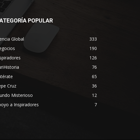
ATEGORÍA POPULAR
encia Global
333
egocios
190
spiradores
126
riHistoria
76
térate
65
epe Cruz
36
undo Misterioso
12
oyo a Inspiradores
7