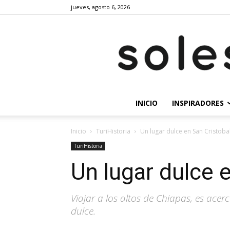
jueves, agosto 6, 2026
INICIO
INSPIRADORES
Inicio
TuriHistoria
Un lugar dulce en San Cristoba
TuriHistoria
Un lugar dulce 
Viajar a los altos de Chiapas, es acerc
dulce.