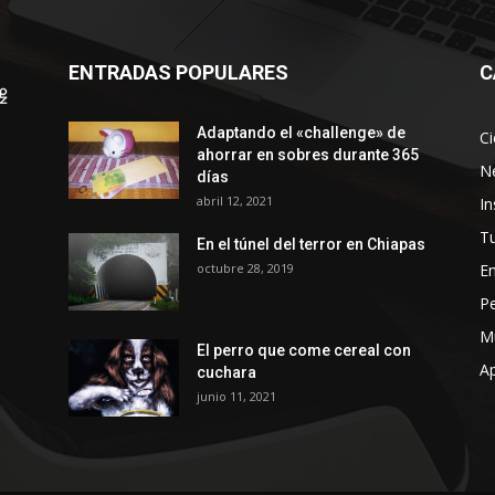
ENTRADAS POPULARES
C
Adaptando el «challenge» de
Ci
ahorrar en sobres durante 365
N
días
abril 12, 2021
In
Tu
En el túnel del terror en Chiapas
octubre 28, 2019
En
P
M
El perro que come cereal con
Ap
cuchara
junio 11, 2021