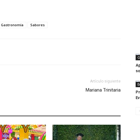
Gastronomía
Sabores
C
Ap
so
Artículo siguiente
E
Mariana Trinitaria
Pr
Ev