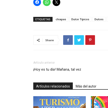
ETIQUETAS
chiapas
Dulce Típicos
Dulces
Share
Artículo anterior
¡Hoy es tu día! Mañana, tal vez
Artículos relacionados
Más del autor