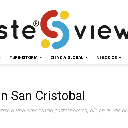
TURIHISTORIA
CIENCIA GLOBAL
NEGOCIOS
Solesteview
l
en San Cristobal
arse a una experiencia gastronómica, allí, en el vale de