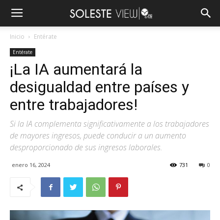
Inicio
Entérate
Entérate
¡La IA aumentará la
desigualdad entre países y
entre trabajadores!
Si la IA complementa significativamente a los trabajadores
de mayores ingresos, puede conducir a un aumento
desproporcionado de sus ingresos laborales.
enero 16, 2024
731
0