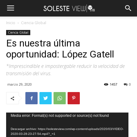
Inicio
Ciencia Global
Ciencia Global
Es nuestra última
oportunidad: López Gatell
*Imprescindible e impostergable reducir la velocidad de
transmisión del virus.
marzo 29, 2020
1457
0
Reproductor
Media error: Format(s) not supported or source(s) not found
de
Descargar archivo: https://solesteview.com/wp-content/uploads/2020/03/VIDEO-
vídeo
2020-03-28-23-27-54.mp4?_=1