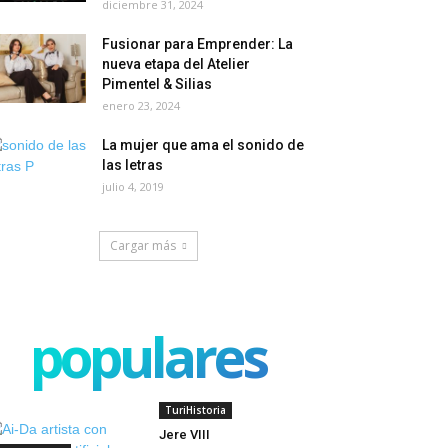
diciembre 31, 2024
Fusionar para Emprender: La
nueva etapa del Atelier
Pimentel & Silias
enero 23, 2024
La mujer que ama el sonido de
las letras
julio 4, 2019
Cargar más
populares
TuriHistoria
Jere VIII