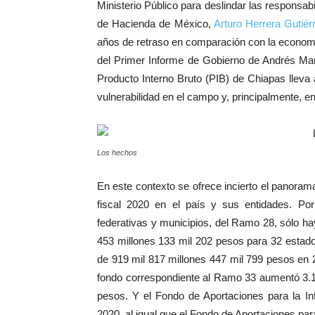
Ministerio Público para deslindar las responsab
de Hacienda de México,
Arturo Herrera Gutiér
años de retraso en comparación con la economía
del Primer Informe de Gobierno de Andrés Man
Producto Interno Bruto (PIB) de Chiapas llev
vulnerabilidad en el campo y, principalmente, 
Los hechos
En este contexto se ofrece incierto el panoram
fiscal 2020 en el país y sus entidades. Por
federativas y municipios, del Ramo 28, sólo ha
453 millones 133 mil 202 pesos para 32 estad
de 919 mil 817 millones 447 mil 799 pesos en 
fondo correspondiente al Ramo 33 aumentó 3.1 
pesos. Y el Fondo de Aportaciones para la Inf
2020, al igual que el Fondo de Aportaciones para