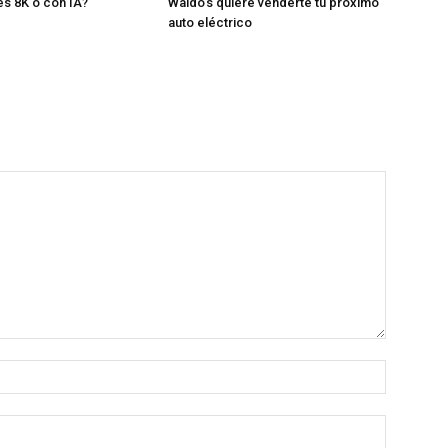
es 8K o con IA?
Waldo’s quiere venderte tu próximo
auto eléctrico