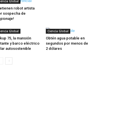
iencia Global
etienen robot artista
r sospecha de
pionaje!
iencia Global
Ciencia Global
kup 75, la mansión
Obtén agua potable en
otante y barco eléctrico
segundos por menos de
lar autosostenible
2 dólares