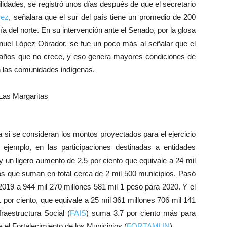
ilidades, se registró unos días después de que el secretario
rez
, señalara que el sur del país tiene un promedio de 200
 del norte. En su intervención ante el Senado, por la glosa
uel López Obrador, se fue un poco más al señalar que el
a años que no crece, y eso genera mayores condiciones de
en las comunidades indígenas.
a si se consideran los montos proyectados para el ejercicio
 ejemplo, en las participaciones destinadas a entidades
y un ligero aumento de 2.5 por ciento que equivale a 24 mil
os que suman en total cerca de 2 mil 500 municipios. Pasó
2019 a 944 mil 270 millones 581 mil 1 peso para 2020. Y el
por ciento, que equivale a 25 mil 361 millones 706 mil 141
raestructura Social (
FAIS
) suma 3.7 por ciento más para
 el Fortalecimiento de los Municipios (
FORTAMUN
).