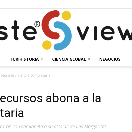
TURIHISTORIA
CIENCIA GLOBAL
NEGOCIOS
Solesteview
bona a la violencia comunitaria
recursos abona a la
taria
traron con camioneta a su alcalde de Las Margaritas