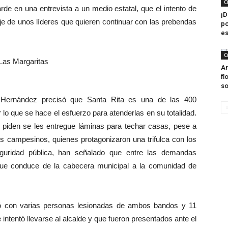
C
rde en una entrevista a un medio estatal, que el intento de
¡D
je de unos líderes que quieren continuar con las prebendas
po
es
C
Ar
fl
so
n Hernández precisó que Santa Rita es una de las 400
 lo que se hace el esfuerzo para atenderlas en su totalidad.
 piden se les entregue láminas para techar casas, pese a
los campesinos, quienes protagonizaron una trifulca con los
eguridad pública, han señalado que entre las demandas
 que conduce de la cabecera municipal a la comunidad de
ó con varias personas lesionadas de ambos bandos y 11
intentó llevarse al alcalde y que fueron presentados ante el