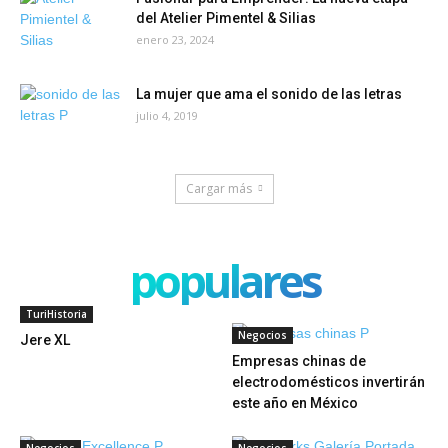
del Atelier Pimentel & Silias
enero 23, 2024
La mujer que ama el sonido de las letras
julio 4, 2019
Cargar más
populares
TuriHistoria
Negocios
Jere XL
Empresas chinas de
electrodomésticos invertirán
este año en México
Negocios
Negocios