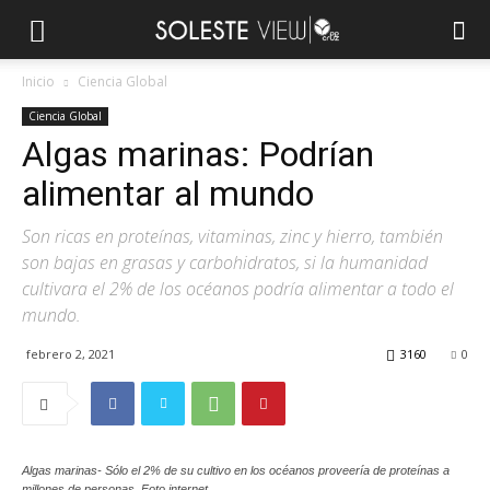
Inicio
Ciencia Global
Ciencia Global
Algas marinas: Podrían
alimentar al mundo
Son ricas en proteínas, vitaminas, zinc y hierro, también
son bajas en grasas y carbohidratos, si la humanidad
cultivara el 2% de los océanos podría alimentar a todo el
mundo.
febrero 2, 2021
3160
0
Algas marinas- Sólo el 2% de su cultivo en los océanos proveería de proteínas a
millones de personas. Foto internet.