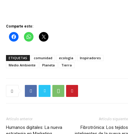
Comparte esto:
ETIQUETAS
comunidad
ecologìa
Inspiradores
Medio Ambiente
Planeta
Tierra
Artículo anterior
Artículo siguiente
Humanos digitales: La nueva
Fibrotrónica: Los tejidos
estrategia en Marketing
inteligentes de la nueva era