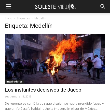
Inicio
Etiquetas
Medellín
Etiqueta: Medellín
Inspiradores
Los instantes decisivos de Jacob
septiembre 18, 2019
De repente se corrió la voz que alguien se había prendido fuego y
que un fotógrafo había hecho la imagen. En el sur de México,...