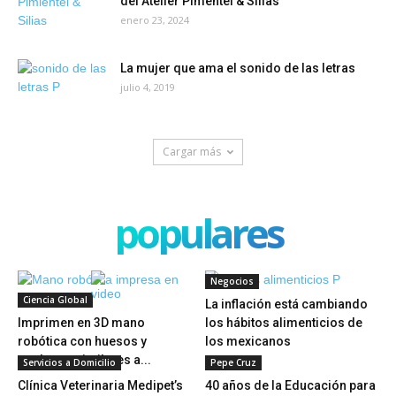
del Atelier Pimentel & Silias
enero 23, 2024
La mujer que ama el sonido de las letras
julio 4, 2019
Cargar más
populares
Negocios
Ciencia Global
La inflación está cambiando
Imprimen en 3D mano
los hábitos alimenticios de
robótica con huesos y
los mexicanos
tendones similares a...
Servicios a Domicilio
Pepe Cruz
Clínica Veterinaria Medipet’s
40 años de la Educación para