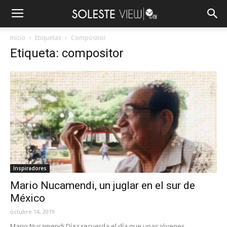
Inicio
Etiquetas
Compositor
Etiqueta: compositor
Inspiradores
Mario Nucamendi, un juglar en el sur de
México
octubre 14, 2019
Mario Nucamendi Díaz recuerda el día que unas jóvenes